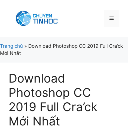
Chuyển
đến
nội
Menu
dung
Trang chủ
»
Download Photoshop CC 2019 Full Cra’ck
Mới Nhất
Download
Photoshop CC
2019 Full Cra’ck
Mới Nhất