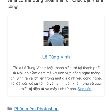
về là có thể dùng thoải mái rồi. Chúc bạn thành
công!
Lê Tùng Vinh
Tôi là Lê Tùng Vinh – Một thanh niên trẻ tại thành phố
Hà Nội, có niềm đam mê với lĩnh vực công nghệ thông
tin. Sinh ra và lớn lên trong một gia đình yêu công nghệ,
tôi đã luôn có sự tò mò và ham muốn khám phá về các
thiết bị điện tử và máy tính từ nhỏ.
Đọc tiếp
Danh
Phần mềm
,
Photoshop