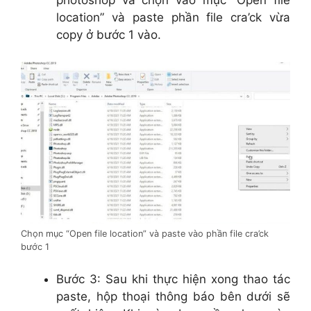
photoshop và chọn vào mục “Open file
location” và paste phần file cra’ck vừa
copy ở bước 1 vào.
Chọn mục “Open file location” và paste vào phần file cra’ck
bước 1
Bước 3: Sau khi thực hiện xong thao tác
paste, hộp thoại thông báo bên dưới sẽ