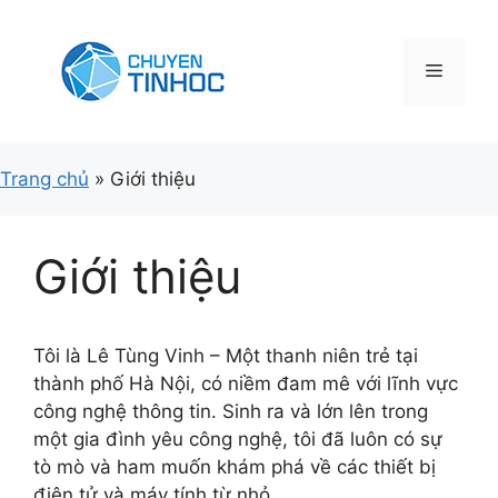
Chuyển
đến
nội
Menu
dung
Trang chủ
»
Giới thiệu
Giới thiệu
Tôi là Lê Tùng Vinh – Một thanh niên trẻ tại
thành phố Hà Nội, có niềm đam mê với lĩnh vực
công nghệ thông tin. Sinh ra và lớn lên trong
một gia đình yêu công nghệ, tôi đã luôn có sự
tò mò và ham muốn khám phá về các thiết bị
điện tử và máy tính từ nhỏ.