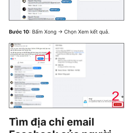
Bước 10
: Bấm Xong → Chọn Xem kết quả.
Tìm địa chỉ email