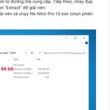
ck từ đường link cung cấp. Tiếp theo, nháy đúp
ọn “Extract” để giải nén.
i nén và chạy file Nitro Pro 13.exe (chọn phiên