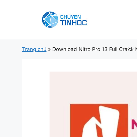
Chuyển
đến
nội
dung
Trang chủ
»
Download Nitro Pro 13 Full Cra’ck