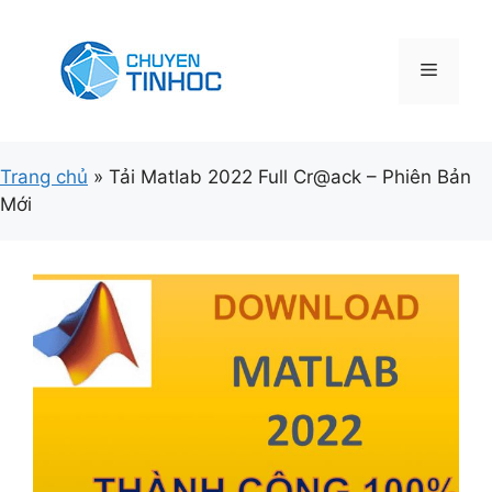
Chuyển
đến
nội
Menu
dung
Trang chủ
»
Tải Matlab 2022 Full Cr@ack – Phiên Bản
Mới