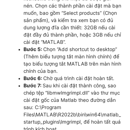
nén. Chọn các thành phần cài đặt mà bạn
muốn, bao gồm “Select products” (Chọn
sản phẩm), và kiểm tra xem bạn có đủ
dung lượng đĩa cần thiết: 32GB nếu cài
đặt đầy đủ thành phần, hoặc 3GB nếu chỉ
cài đặt “MATLAB”.
Bước 5:
Chọn “Add shortcut to desktop”
(Thêm biểu tượng tắt màn hình chính) để
tạo biểu tượng tắt MATLAB trên màn hình
chính của bạn.
Bước 6:
Chờ quá trình cài đặt hoàn tất.
Bước 7:
Sau khi cài đặt thành công, sao
chép tệp “libmwlmgrimpl.dll” vào thư mục
cài đặt gốc của Matlab theo đường dẫn
sau: C:\Program
Files\MATLAB\R2022b\bin\win64\matlab_
startup_plugins\lmgrimpl, để hoàn tất quá
trình kích hoạt.