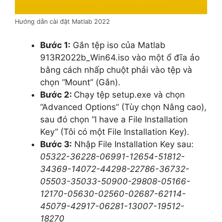
Hướng dẫn cài đặt Matlab 2022
Bước 1:
Gắn tệp iso của Matlab
913R2022b_Win64.iso vào một ổ đĩa ảo
bằng cách nhấp chuột phải vào tệp và
chọn “Mount” (Gắn).
Bước 2:
Chạy tệp setup.exe và chọn
“Advanced Options” (Tùy chọn Nâng cao),
sau đó chọn “I have a File Installation
Key” (Tôi có một File Installation Key).
Bước 3:
Nhập File Installation Key sau:
05322-36228-06991-12654-51812-
34369-14072-44298-22786-36732-
05503-35033-50900-29808-05166-
12170-05630-02560-02687-62114-
45079-42917-06281-13007-19512-
18270​