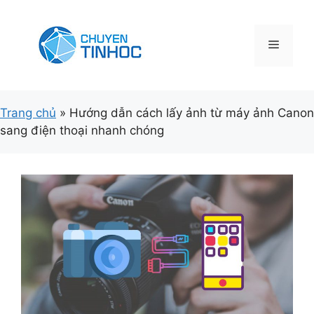
Chuyển
đến
nội
Menu
dung
Trang chủ
»
Hướng dẫn cách lấy ảnh từ máy ảnh Canon
sang điện thoại nhanh chóng