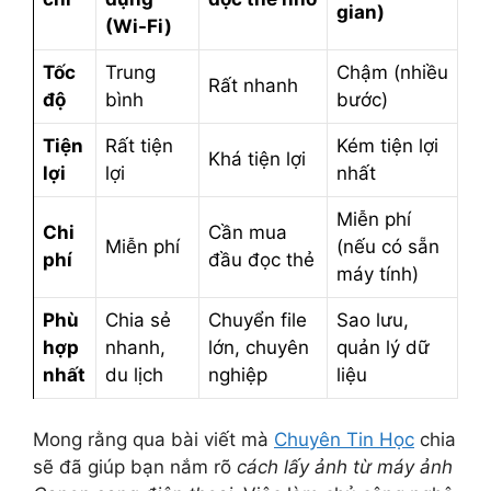
gian)
(Wi-Fi)
Tốc
Trung
Chậm (nhiều
Rất nhanh
độ
bình
bước)
Tiện
Rất tiện
Kém tiện lợi
Khá tiện lợi
lợi
lợi
nhất
Miễn phí
Chi
Cần mua
Miễn phí
(nếu có sẵn
phí
đầu đọc thẻ
máy tính)
Phù
Chia sẻ
Chuyển file
Sao lưu,
hợp
nhanh,
lớn, chuyên
quản lý dữ
nhất
du lịch
nghiệp
liệu
Mong rằng qua bài viết mà
Chuyên Tin Học
chia
sẽ đã giúp bạn nắm rõ
cách lấy ảnh từ máy ảnh