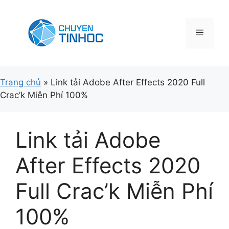
Chuyển
đến
nội
Menu
dung
Trang chủ
»
Link tải Adobe After Effects 2020 Full
Crac’k Miễn Phí 100%
Link tải Adobe
After Effects 2020
Full Crac’k Miễn Phí
100%