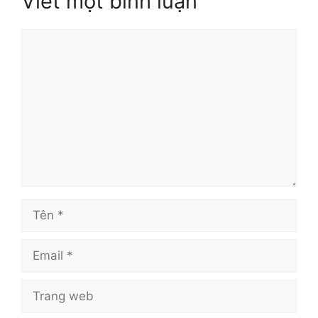
Viết một bình luận
Bình
luận
Tên
Email
Trang
web