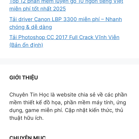
Top 12 phần mềm luyện gõ 10 ngón tiếng Việt
miễn phí tốt nhất 2025
Tải driver Canon LBP 3300 miễn phí – Nhanh
chóng & dễ dàng
Tải Photoshop CC 2017 Full Crack Vĩnh Viễn
(Bản ổn định)
GIỚI THIỆU
Chuyên Tin Học là website chia sẻ về các phần
mềm thiết kế đồ họa, phần mềm máy tính, ứng
dụng, game miễn phí. Cập nhật kiến thức, thủ
thuật hữu ích.
CHUYÊN MỤC