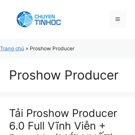
Chuyển
đến
nội
Menu
dung
Trang chủ
»
Proshow Producer
Proshow Producer
Tải Proshow Producer
6.0 Full Vĩnh Viễn +