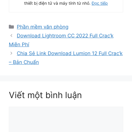
thiết bị điện tử và máy tính từ nhỏ.
Đọc tiếp
Danh
Phần mềm văn phòng
mục
Download Lightroom CC 2022 Full Crac’k
Miễn Phí
Chia Sẻ Link Download Lumion 12 Full Crac’k
– Bản Chuẩn
Viết một bình luận
Bình
luận