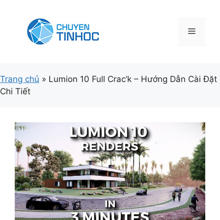
Chuyển
đến
nội
Menu
dung
Trang chủ
»
Lumion 10 Full Crac’k – Hướng Dẫn Cài Đặt
Chi Tiết