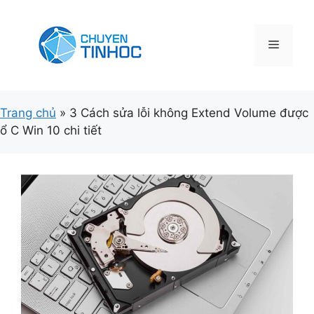
Chuyển
đến
nội
Menu
dung
Trang chủ
»
3 Cách sửa lỗi không Extend Volume được
ổ C Win 10 chi tiết