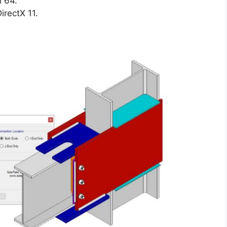
n 64.
irectX 11.