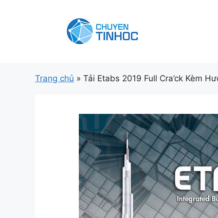
Chuyển
đến
nội
dung
Trang chủ
»
Tải Etabs 2019 Full Cra’ck Kèm H