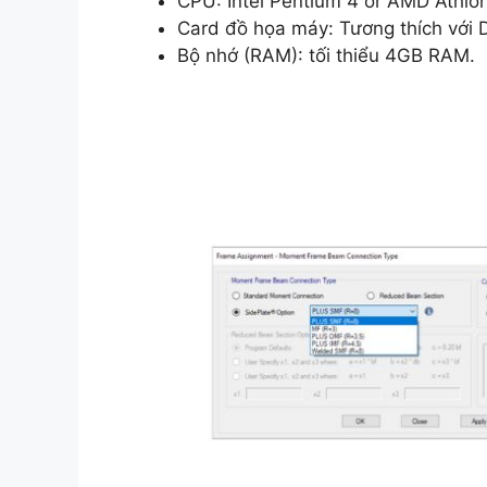
CPU: Intel Pentium 4 or AMD Athlo
Card đồ họa máy: Tương thích với D
Bộ nhớ (RAM): tối thiểu 4GB RAM.