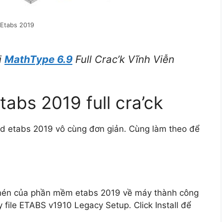
g Etabs 2019
i
MathType 6.9
Full Crac’k Vĩnh Viễn
abs 2019 full cra’ck
d etabs 2019 vô cùng đơn giản. Cùng làm theo để
le nén của phần mềm etabs 2019 về máy thành công
y file ETABS v1910 Legacy Setup. Click Install để