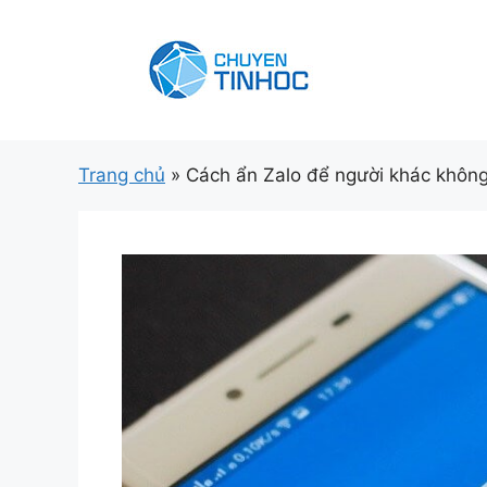
Chuyển
đến
nội
dung
Trang chủ
»
Cách ẩn Zalo để người khác không