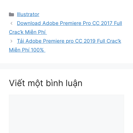
Danh
Illustrator
mục
Download Adobe Premiere Pro CC 2017 Full
Crac’k Miễn Phí
Tải Adobe Premiere pro CC 2019 Full Crac’k
Miễn Phí 100%
Viết một bình luận
Bình
luận