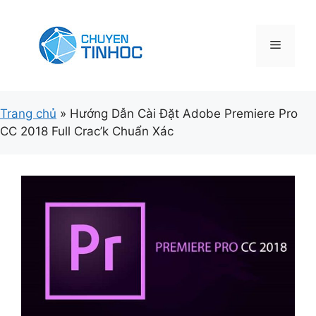
Chuyển
đến
nội
Menu
dung
Trang chủ
»
Hướng Dẫn Cài Đặt Adobe Premiere Pro
CC 2018 Full Crac’k Chuẩn Xác